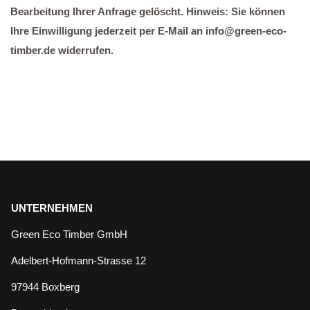
Bear­bei­tung Ihrer Anfra­ge gelöscht. Hin­weis: Sie kön­nen
Ihre Ein­wil­li­gung jeder­zeit per E‑Mail an info@green-eco-
timber.de wider­ru­fen.
UNTERNEHMEN
Green Eco Timber GmbH
Adelbert-Hofmann-Strasse 12
97944 Boxberg