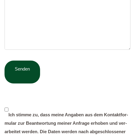
Ich stim­me zu, dass mei­ne Anga­ben aus dem Kon­takt­for­
mu­lar zur Beant­wor­tung mei­ner Anfra­ge erho­ben und ver­
ar­bei­tet wer­den. Die Daten wer­den nach abge­schlos­se­ner