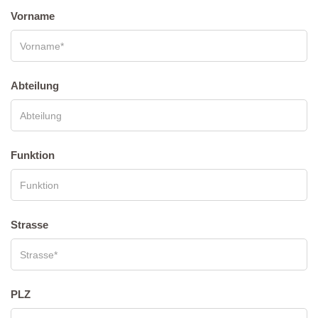
Vor­na­me
Abtei­lung
Funk­ti­on
Stras­se
PLZ