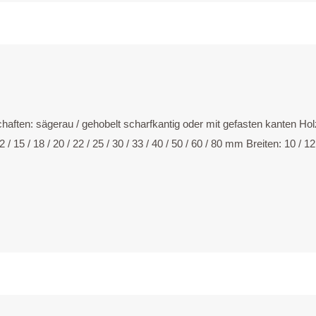
schaften: säger­au / geho­belt scharf­kan­tig oder mit gefas­ten kan­ten Hol
15 / 18 / 20 / 22 / 25 / 30 / 33 / 40 / 50 / 60 / 80 mm Brei­ten: 10 / 12