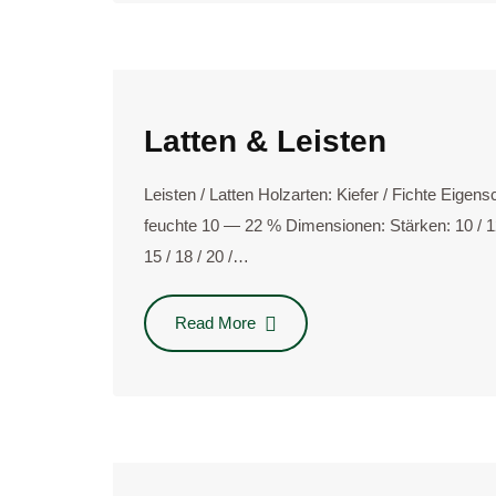
Latten & Leisten
Leisten / Latten Holz­ar­ten: Kie­fer / Fich­te Eigen
feuch­te 10 — 22 % Dimensionen: Stär­ken: 10 / 12 / 
15 / 18 / 20 /…
Read More