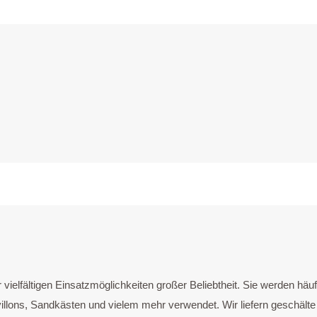
iel­fäl­ti­gen Ein­satz­mög­lich­kei­ten gro­ßer Beliebt­heit. Sie wer­den häu­f
vil­lons, Sand­käs­ten und vie­lem mehr ver­wen­det. Wir lie­fern geschäl­te