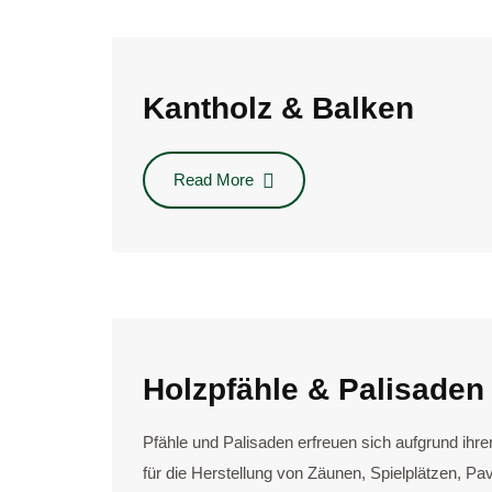
Kantholz & Balken
Read More
Holzpfähle & Palisaden
Pfäh­le und Pali­sa­den erfreu­en sich auf­grund ihrer v
für die Her­stel­lung von Zäu­nen, Spiel­plät­zen, Pa