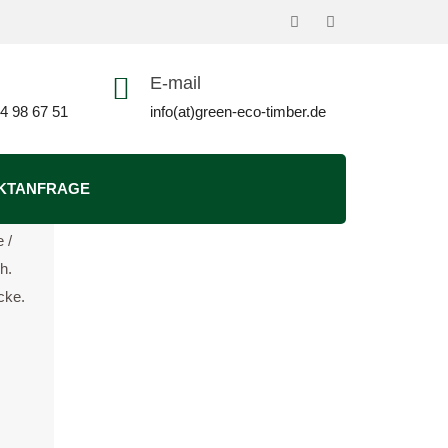
E-mail
94 98 67 51
info(at)green-eco-timber.de
KTANFRAGE
e
e /
h.
­cke.