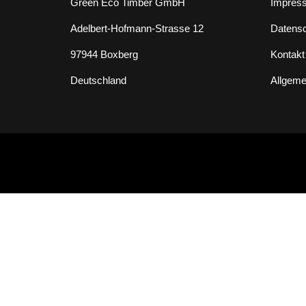
Green Eco Timber GmbH
Impres
Adelbert-Hofmann-Strasse 12
Datens
97944 Boxberg
Kontakt
Deutschland
Allgeme
Kantholz Formular
Produkt