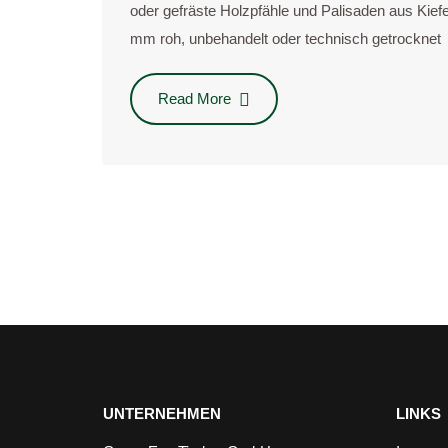
oder gefräs­te Holz­pfäh­le und Pali­sa­den aus K
mm roh, unbe­han­delt oder tech­nisch getrock­net
Read More
UNTERNEHMEN
LINKS