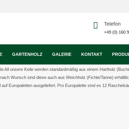
Telefon
+49 (0) 160 
E
GARTENHOLZ
GALERIE
KONTAKT
PRODU
 Abstands­hal­ter Bau­kei­le Fixie­rungs­hil­fe (Türen und Fens­ter) Kei­l
ei­le All unse­re Kei­le wer­den stan­dard­mä­ßig aus einem Hart­holz (Buch
r. Je nach Wunsch sind die­se auch aus Weich­holz (Fichte/Tanne) erhält­lic
uf Euro­palet­ten aus­ge­lie­fert. Pro Euro­palet­te sind es 12 Raschel­sä