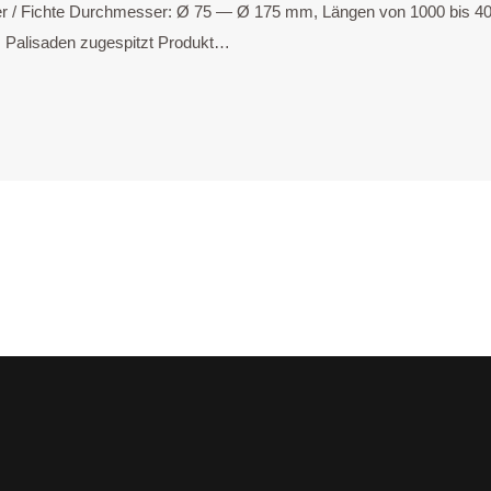
ie­fer / Fich­te Durch­mes­ser: Ø 75 — Ø 175 mm, Län­gen von 1000 bis 4
 Pali­sa­den zuge­spitzt Pro­dukt…