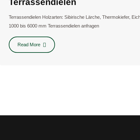
Terrassendielen
Terrassendielen Holzarten: Sibi­ri­sche Lär­che, Ther­mo­kie­fer, Ei
1000 bis 6000 mm Ter­ras­sen­die­len anfra­gen
Read More