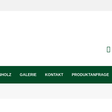
­fer, Fich­te, Ther­mo­kie­fer Stärke: 30 / 35 / 40 / 45 mm Breite: 4
NHOLZ
GALERIE
KONTAKT
PRODUKTANFRAGE