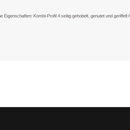
che Eigen­schaf­ten: Kom­bi-Pro­fil 4 sei­tig geho­belt, genutet und geri