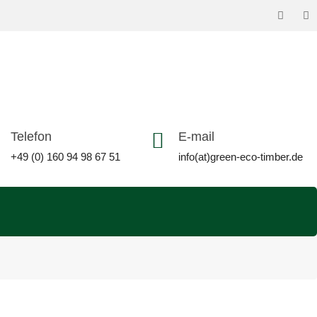
Telefon
E-mail
+49 (0) 160 94 98 67 51
info(at)green-eco-timber.de
0 / 50 / 55 / 60 / 65 / 70 / 75 / 90 mm Länge: 1000 bis 6000 mm