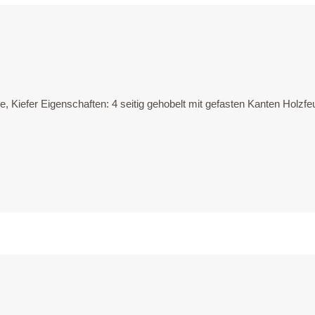
iche, Kie­fer Eigen­schaf­ten: 4 sei­tig geho­belt mit gefas­ten Kan­ten H