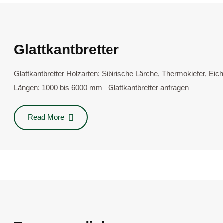
Glattkantbretter
Glattkantbretter Holzarten: Sibi­ri­sche Lär­che, Ther­mo­kie­fer, E
Längen: 1000 bis 6000 mm Glatt­kant­bret­ter anfra­gen
Read More