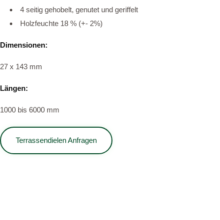
4 sei­tig geho­belt, genutet und gerif­felt
Holz­feuch­te 18 % (+- 2%)
Dimensionen:
27 x 143 mm
Längen:
1000 bis 6000 mm
Ter­ras­sen­die­len Anfra­gen