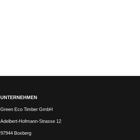
Category
:
Hobelware
,
Terrasse
Date
: Juni 7, 2023
UNTERNEHMEN
Green Eco Timber GmbH
Adelbert-Hofmann-Strasse 12
97944 Boxberg